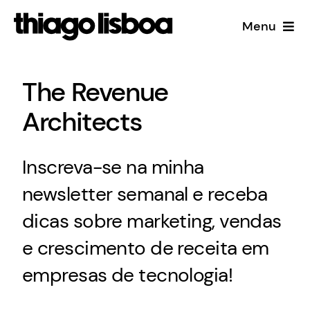
Skip
Menu
to
content
Início
The Revenue
The Revenue Architects
Architects
Blog
Inscreva-se na minha
newsletter semanal e receba
dicas sobre marketing, vendas
e crescimento de receita em
empresas de tecnologia!